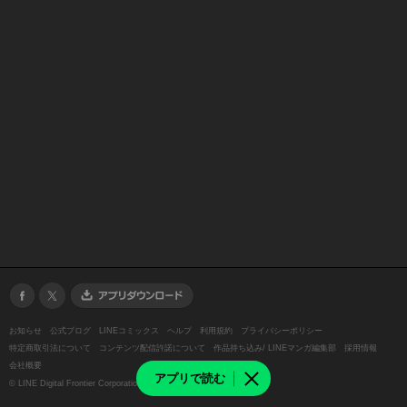
お知らせ
公式ブログ
LINEコミックス
ヘルプ
利用規約
プライバシーポリシー
特定商取引法について
コンテンツ配信許諾について
作品持ち込み/ LINEマンガ編集部
採用情報
会社概要
アプリで読む
©
LINE Digital Frontier Corporation