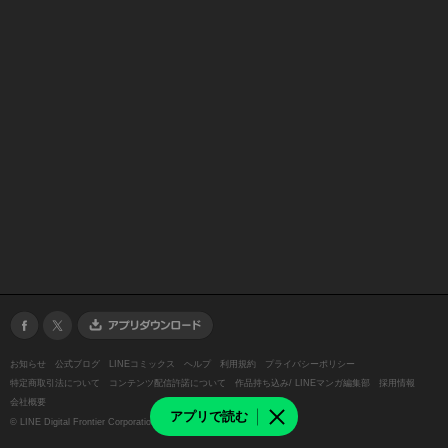
お知らせ
公式ブログ
LINEコミックス
ヘルプ
利用規約
プライバシーポリシー
特定商取引法について
コンテンツ配信許諾について
作品持ち込み/ LINEマンガ編集部
採用情報
会社概要
アプリで読む
©
LINE Digital Frontier Corporation