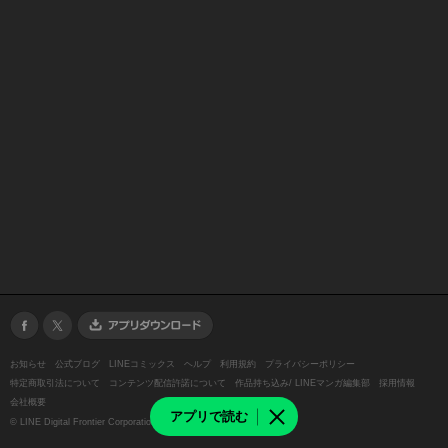
お知らせ
公式ブログ
LINEコミックス
ヘルプ
利用規約
プライバシーポリシー
特定商取引法について
コンテンツ配信許諾について
作品持ち込み/ LINEマンガ編集部
採用情報
会社概要
アプリで読む
©
LINE Digital Frontier Corporation