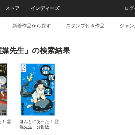
ストア
インディーズ
ログ
新着作品から探す
スタンプ付き作品
ジャン
霊媒先生」の検索結果
！ 霊
ほんとにあった！ 霊
媒先生 分冊版