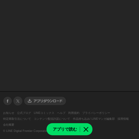
お知らせ
公式ブログ
LINEコミックス
ヘルプ
利用規約
プライバシーポリシー
特定商取引法について
コンテンツ配信許諾について
作品持ち込み/ LINEマンガ編集部
採用情報
会社概要
アプリで読む
©
LINE Digital Frontier Corporation