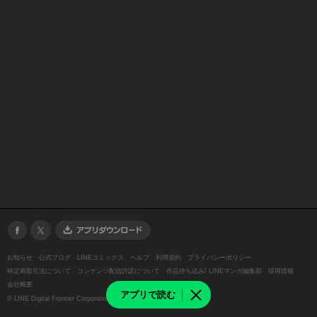
お知らせ
公式ブログ
LINEコミックス
ヘルプ
利用規約
プライバシーポリシー
特定商取引法について
コンテンツ配信許諾について
作品持ち込み/ LINEマンガ編集部
採用情報
会社概要
アプリで読む
©
LINE Digital Frontier Corporation