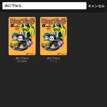
みにでゅら
みにでゅら
毎日無料
マンガ