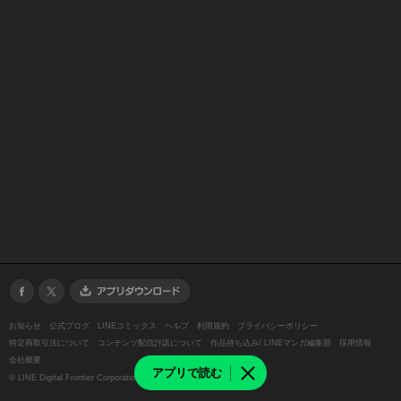
お知らせ
公式ブログ
LINEコミックス
ヘルプ
利用規約
プライバシーポリシー
特定商取引法について
コンテンツ配信許諾について
作品持ち込み/ LINEマンガ編集部
採用情報
会社概要
アプリで読む
©
LINE Digital Frontier Corporation