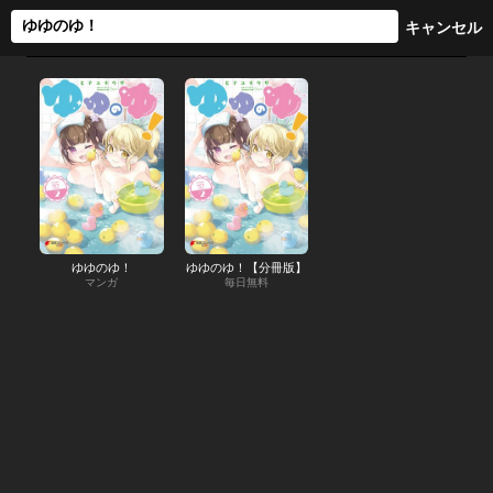
ゆゆのゆ！
ゆゆのゆ！【分冊版】
マンガ
毎日無料