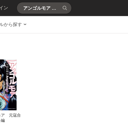
イン
ルから探す
モア 元寇合
多編