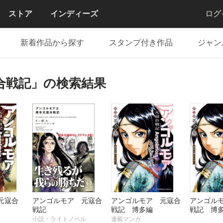
ストア
インディーズ
ログ
新着作品から探す
スタンプ付き作品
ジャン
合戦記」の検索結果
元寇合
アンゴルモア 元寇合
アンゴルモア 元寇合
アンゴル
戦記
戦記 博多編
戦記 博
小説・ライトノベル
連載マンガ