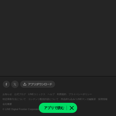
お知らせ
公式ブログ
LINEコミックス
ヘルプ
利用規約
プライバシーポリシー
特定商取引法について
コンテンツ配信許諾について
作品持ち込み/ LINEマンガ編集部
採用情報
会社概要
アプリで読む
©
LINE Digital Frontier Corporation