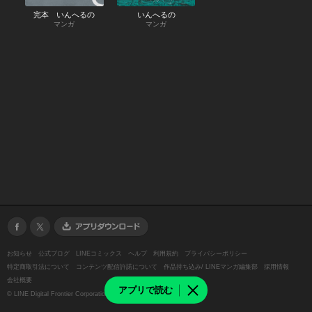
完本 いんへるの
いんへるの
マンガ
マンガ
お知らせ
公式ブログ
LINEコミックス
ヘルプ
利用規約
プライバシーポリシー
特定商取引法について
コンテンツ配信許諾について
作品持ち込み/ LINEマンガ編集部
採用情報
会社概要
アプリで読む
©
LINE Digital Frontier Corporation