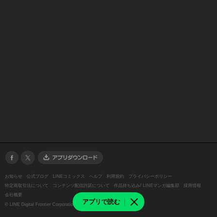
お知らせ
公式ブログ
LINEコミックス
ヘルプ
利用規約
プライバシーポリシー
特定商取引法について
コンテンツ配信許諾について
作品持ち込み/ LINEマンガ編集部
採用情報
会社概要
アプリで読む
©
LINE Digital Frontier Corporation