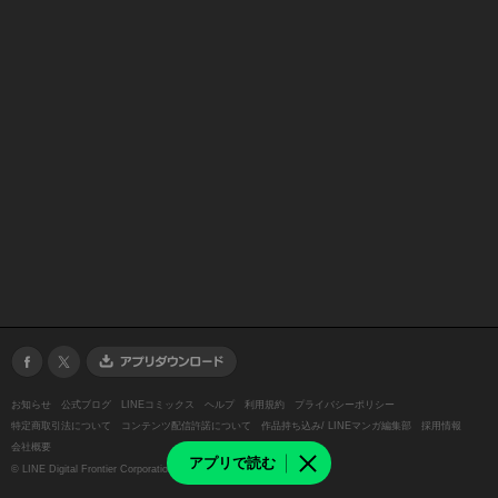
お知らせ
公式ブログ
LINEコミックス
ヘルプ
利用規約
プライバシーポリシー
特定商取引法について
コンテンツ配信許諾について
作品持ち込み/ LINEマンガ編集部
採用情報
会社概要
アプリで読む
©
LINE Digital Frontier Corporation