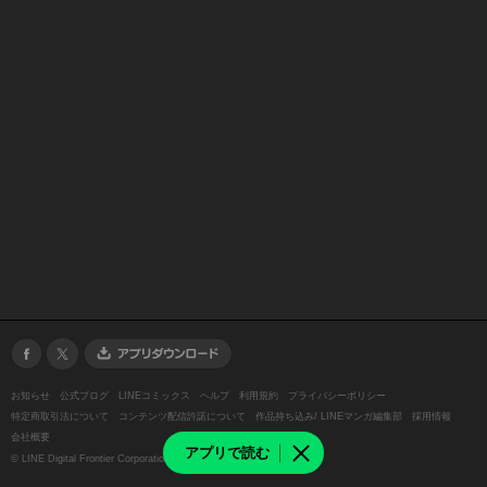
お知らせ
公式ブログ
LINEコミックス
ヘルプ
利用規約
プライバシーポリシー
特定商取引法について
コンテンツ配信許諾について
作品持ち込み/ LINEマンガ編集部
採用情報
会社概要
アプリで読む
©
LINE Digital Frontier Corporation