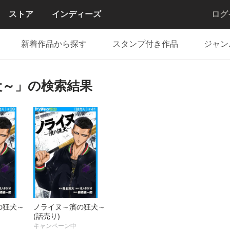
ストア
インディーズ
ログ
新着作品から探す
スタンプ付き作品
ジャン
犬～」の検索結果
の狂犬～
ノライヌ～濱の狂犬～
(話売り)
キャンペーン中