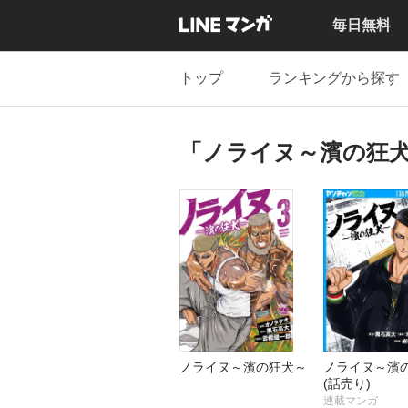
毎日無料
トップ
ランキングから探す
「ノライヌ～濱の狂
ノライヌ～濱の狂犬～
ノライヌ～濱
(話売り)
連載マンガ