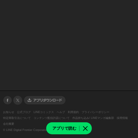
お知らせ
公式ブログ
LINEコミックス
ヘルプ
利用規約
プライバシーポリシー
特定商取引法について
コンテンツ配信許諾について
作品持ち込み/ LINEマンガ編集部
採用情報
会社概要
アプリで読む
©
LINE Digital Frontier Corporation