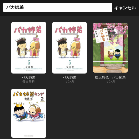
バカ姉弟
バカ姉弟
総天然色 バカ姉弟
毎日無料
マンガ
マンガ