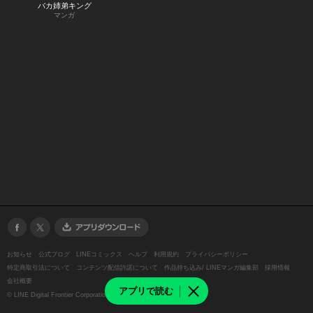
バカ姉弟キング
マンガ
お知らせ
公式ブログ
LINEコミックス
ヘルプ
利用規約
プライバシーポリシー
特定商取引法について
コンテンツ配信許諾について
作品持ち込み/ LINEマンガ編集部
採用情報
会社概要
アプリで読む
©
LINE Digital Frontier Corporation