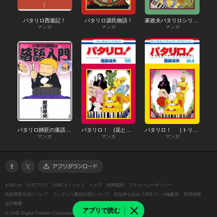
パタリロ西遊記！
パタリロ源氏物語！
家政夫パタリロシリーズ
マンガ
マンガ
マンガ
パタリロ師匠の落語入門
パタリロ！ (花とゆめコミックス版)
パタリロ！ ［トリビュート・ファンブック］
マンガ
マンガ
マンガ
お知らせ
公式ブログ
LINEコミックス
ヘルプ
利用規約
プライバシーポリシー
特定商取引法について
コンテンツ配信許諾について
作品持ち込み/ LINEマンガ編集部
採用情報
会社概要
アプリで読む
©
LINE Digital Frontier Corporation