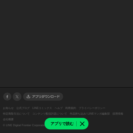
お知らせ
公式ブログ
LINEコミックス
ヘルプ
利用規約
プライバシーポリシー
特定商取引法について
コンテンツ配信許諾について
作品持ち込み/ LINEマンガ編集部
採用情報
会社概要
アプリで読む
©
LINE Digital Frontier Corporation