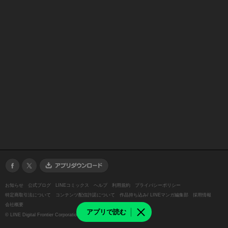
お知らせ
公式ブログ
LINEコミックス
ヘルプ
利用規約
プライバシーポリシー
特定商取引法について
コンテンツ配信許諾について
作品持ち込み/ LINEマンガ編集部
採用情報
会社概要
アプリで読む
©
LINE Digital Frontier Corporation