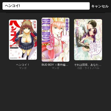
ヘンコイ！
BUD BOY ＜番外編＞春指南(こいのてほどき)
それは団長、あなたです。【番外編】恋心知らず
マンガ
マンガ
小説・ライトノベル