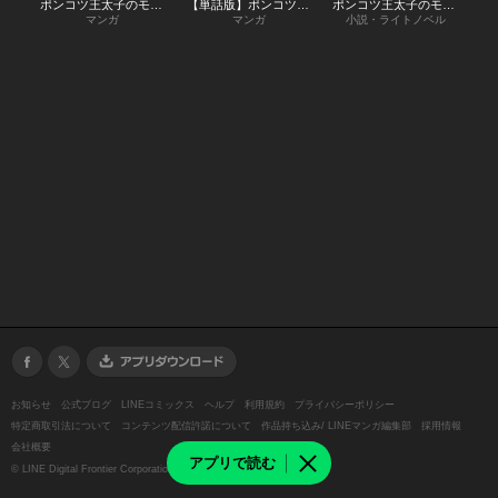
ポンコツ王太子のモブ姉王女らしいけど、悪役令嬢が可哀想なので助けようと思います～王女ルートがない！？なら作ればいいのよ！～@COMIC
【単話版】ポンコツ王太子のモブ姉王女らしいけど、悪役令嬢が可哀想なので助けようと思います～王女ルートがない！？なら作ればいいのよ！～@COMIC
ポンコツ王太子のモブ姉王女らしいけど、悪役令嬢が可哀想なので助けようと思います～王女ルートがない！？なら作ればいいのよ！～【コミックス1巻＆ライトノベル1巻合本版】
マンガ
マンガ
小説・ライトノベル
お知らせ
公式ブログ
LINEコミックス
ヘルプ
利用規約
プライバシーポリシー
特定商取引法について
コンテンツ配信許諾について
作品持ち込み/ LINEマンガ編集部
採用情報
会社概要
アプリで読む
©
LINE Digital Frontier Corporation