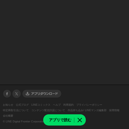
お知らせ
公式ブログ
LINEコミックス
ヘルプ
利用規約
プライバシーポリシー
特定商取引法について
コンテンツ配信許諾について
作品持ち込み/ LINEマンガ編集部
採用情報
会社概要
アプリで読む
©
LINE Digital Frontier Corporation