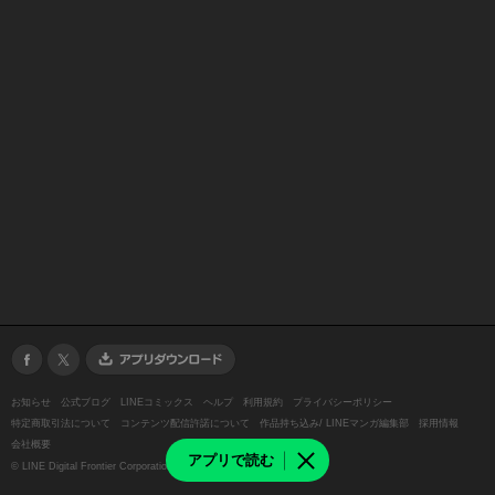
お知らせ
公式ブログ
LINEコミックス
ヘルプ
利用規約
プライバシーポリシー
特定商取引法について
コンテンツ配信許諾について
作品持ち込み/ LINEマンガ編集部
採用情報
会社概要
アプリで読む
©
LINE Digital Frontier Corporation