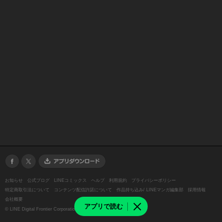
お知らせ
公式ブログ
LINEコミックス
ヘルプ
利用規約
プライバシーポリシー
特定商取引法について
コンテンツ配信許諾について
作品持ち込み/ LINEマンガ編集部
採用情報
会社概要
アプリで読む
©
LINE Digital Frontier Corporation