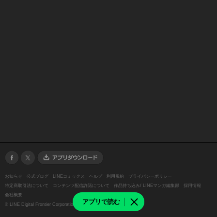
お知らせ
公式ブログ
LINEコミックス
ヘルプ
利用規約
プライバシーポリシー
特定商取引法について
コンテンツ配信許諾について
作品持ち込み/ LINEマンガ編集部
採用情報
会社概要
アプリで読む
©
LINE Digital Frontier Corporation