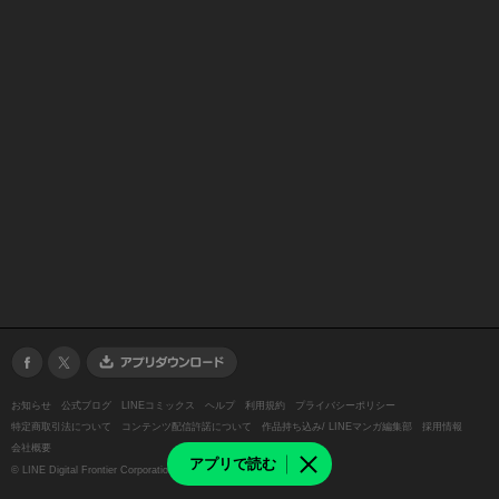
お知らせ
公式ブログ
LINEコミックス
ヘルプ
利用規約
プライバシーポリシー
特定商取引法について
コンテンツ配信許諾について
作品持ち込み/ LINEマンガ編集部
採用情報
会社概要
アプリで読む
©
LINE Digital Frontier Corporation