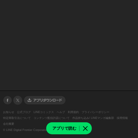
お知らせ
公式ブログ
LINEコミックス
ヘルプ
利用規約
プライバシーポリシー
特定商取引法について
コンテンツ配信許諾について
作品持ち込み/ LINEマンガ編集部
採用情報
会社概要
アプリで読む
©
LINE Digital Frontier Corporation