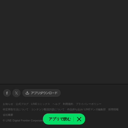
お知らせ
公式ブログ
LINEコミックス
ヘルプ
利用規約
プライバシーポリシー
特定商取引法について
コンテンツ配信許諾について
作品持ち込み/ LINEマンガ編集部
採用情報
会社概要
アプリで読む
©
LINE Digital Frontier Corporation