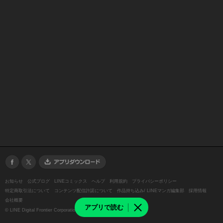
お知らせ
公式ブログ
LINEコミックス
ヘルプ
利用規約
プライバシーポリシー
特定商取引法について
コンテンツ配信許諾について
作品持ち込み/ LINEマンガ編集部
採用情報
会社概要
アプリで読む
©
LINE Digital Frontier Corporation