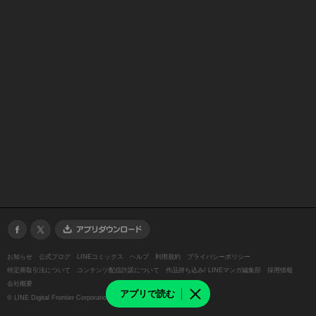
お知らせ
公式ブログ
LINEコミックス
ヘルプ
利用規約
プライバシーポリシー
特定商取引法について
コンテンツ配信許諾について
作品持ち込み/ LINEマンガ編集部
採用情報
会社概要
アプリで読む
©
LINE Digital Frontier Corporation