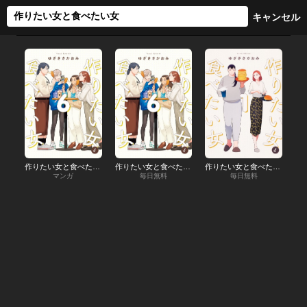
作りたい女と食べたい女
作りたい女と食べたい女【分冊版】
作りたい女と食べたい女【タテスク】
マンガ
毎日無料
毎日無料