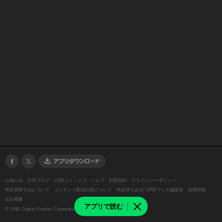
お知らせ
公式ブログ
LINEコミックス
ヘルプ
利用規約
プライバシーポリシー
特定商取引法について
コンテンツ配信許諾について
作品持ち込み/ LINEマンガ編集部
採用情報
会社概要
アプリで読む
©
LINE Digital Frontier Corporation