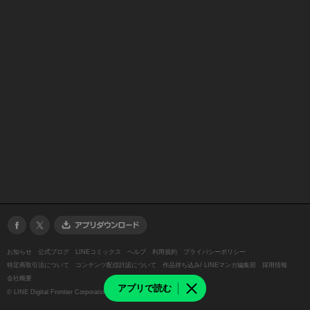
お知らせ
公式ブログ
LINEコミックス
ヘルプ
利用規約
プライバシーポリシー
特定商取引法について
コンテンツ配信許諾について
作品持ち込み/ LINEマンガ編集部
採用情報
会社概要
アプリで読む
©
LINE Digital Frontier Corporation