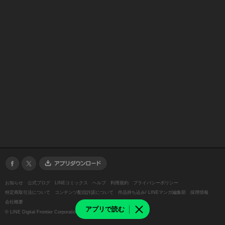
お知らせ
公式ブログ
LINEコミックス
ヘルプ
利用規約
プライバシーポリシー
特定商取引法について
コンテンツ配信許諾について
作品持ち込み/ LINEマンガ編集部
採用情報
会社概要
アプリで読む
©
LINE Digital Frontier Corporation