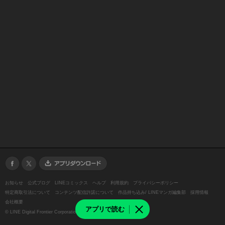
お知らせ
公式ブログ
LINEコミックス
ヘルプ
利用規約
プライバシーポリシー
特定商取引法について
コンテンツ配信許諾について
作品持ち込み/ LINEマンガ編集部
採用情報
会社概要
アプリで読む
©
LINE Digital Frontier Corporation