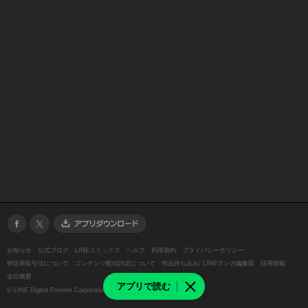
お知らせ
公式ブログ
LINEコミックス
ヘルプ
利用規約
プライバシーポリシー
特定商取引法について
コンテンツ配信許諾について
作品持ち込み/ LINEマンガ編集部
採用情報
会社概要
アプリで読む
©
LINE Digital Frontier Corporation