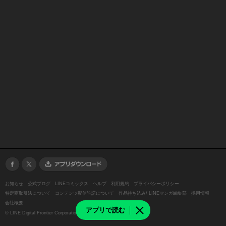
お知らせ
公式ブログ
LINEコミックス
ヘルプ
利用規約
プライバシーポリシー
特定商取引法について
コンテンツ配信許諾について
作品持ち込み/ LINEマンガ編集部
採用情報
会社概要
アプリで読む
©
LINE Digital Frontier Corporation