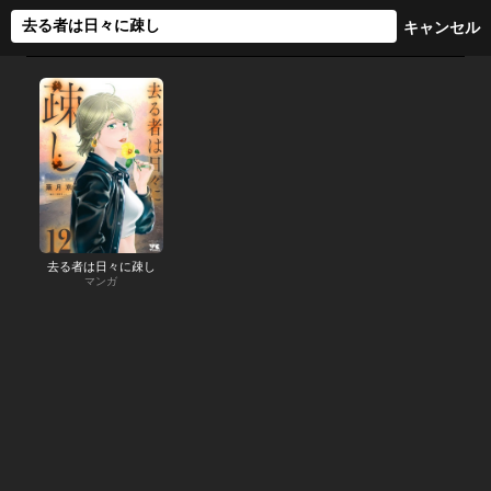
去る者は日々に疎し
マンガ