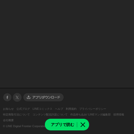
お知らせ
公式ブログ
LINEコミックス
ヘルプ
利用規約
プライバシーポリシー
特定商取引法について
コンテンツ配信許諾について
作品持ち込み/ LINEマンガ編集部
採用情報
会社概要
アプリで読む
©
LINE Digital Frontier Corporation