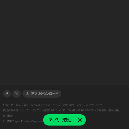
お知らせ
公式ブログ
LINEコミックス
ヘルプ
利用規約
プライバシーポリシー
特定商取引法について
コンテンツ配信許諾について
作品持ち込み/ LINEマンガ編集部
採用情報
会社概要
アプリで読む
©
LINE Digital Frontier Corporation