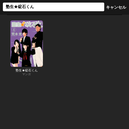
塾生★碇石くん
マンガ