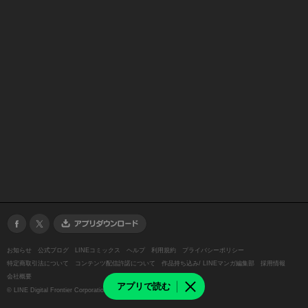
お知らせ
公式ブログ
LINEコミックス
ヘルプ
利用規約
プライバシーポリシー
特定商取引法について
コンテンツ配信許諾について
作品持ち込み/ LINEマンガ編集部
採用情報
会社概要
アプリで読む
©
LINE Digital Frontier Corporation