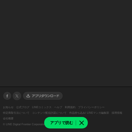
お知らせ
公式ブログ
LINEコミックス
ヘルプ
利用規約
プライバシーポリシー
特定商取引法について
コンテンツ配信許諾について
作品持ち込み/ LINEマンガ編集部
採用情報
会社概要
アプリで読む
©
LINE Digital Frontier Corporation