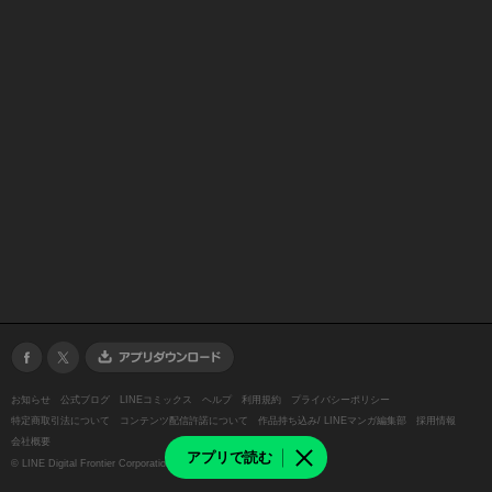
お知らせ
公式ブログ
LINEコミックス
ヘルプ
利用規約
プライバシーポリシー
特定商取引法について
コンテンツ配信許諾について
作品持ち込み/ LINEマンガ編集部
採用情報
会社概要
アプリで読む
©
LINE Digital Frontier Corporation