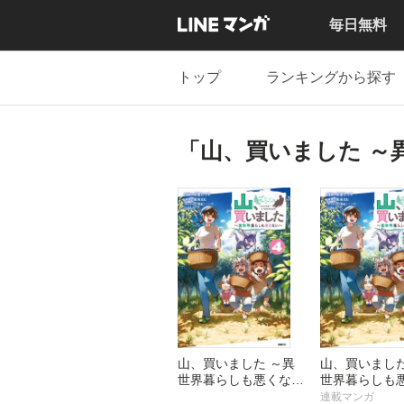
毎日無料
トップ
ランキングから探す
「山、買いました ～
山、買いました ～異
山、買いました
世界暮らしも悪くない
世界暮らしも
～
～【分冊版】
連載マンガ