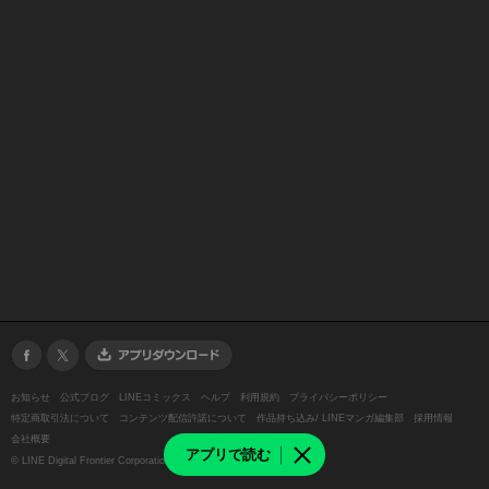
お知らせ
公式ブログ
LINEコミックス
ヘルプ
利用規約
プライバシーポリシー
特定商取引法について
コンテンツ配信許諾について
作品持ち込み/ LINEマンガ編集部
採用情報
会社概要
アプリで読む
©
LINE Digital Frontier Corporation