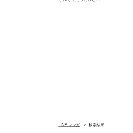
全力で愛されてます！
不幸な運命に「ざま
ぁ」しますわ！ アン
ソロジーコミック
LINE マンガ
検索結果