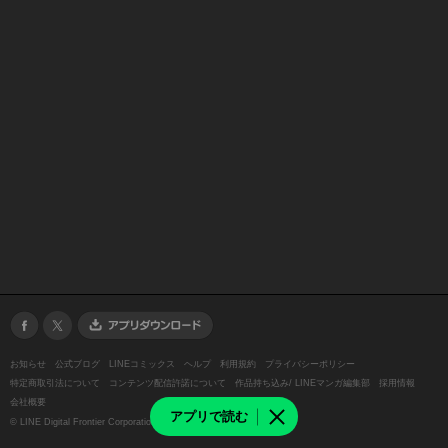
お知らせ
公式ブログ
LINEコミックス
ヘルプ
利用規約
プライバシーポリシー
特定商取引法について
コンテンツ配信許諾について
作品持ち込み/ LINEマンガ編集部
採用情報
会社概要
アプリで読む
©
LINE Digital Frontier Corporation