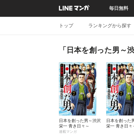
毎日無料
トップ
ランキングから探す
「日本を創った男～渋
日本を創った男～渋沢
日本を創った
栄一 青き日々～
栄一 青き日々
連載マンガ