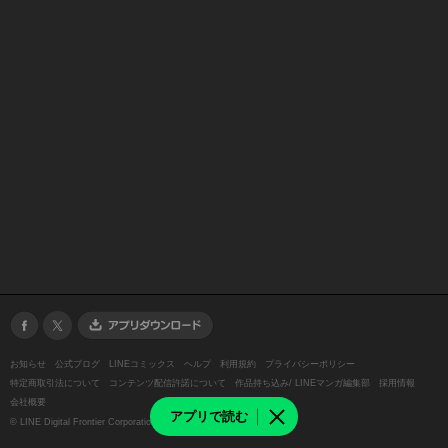
お知らせ
公式ブログ
LINEコミックス
ヘルプ
利用規約
プライバシーポリシー
特定商取引法について
コンテンツ配信許諾について
作品持ち込み/ LINEマンガ編集部
採用情報
会社概要
アプリで読む
©
LINE Digital Frontier Corporation