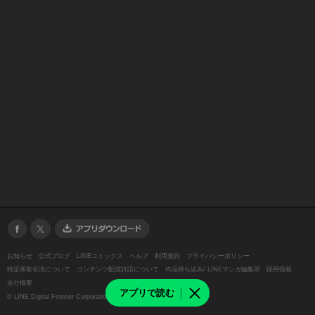
お知らせ
公式ブログ
LINEコミックス
ヘルプ
利用規約
プライバシーポリシー
特定商取引法について
コンテンツ配信許諾について
作品持ち込み/ LINEマンガ編集部
採用情報
会社概要
アプリで読む
©
LINE Digital Frontier Corporation