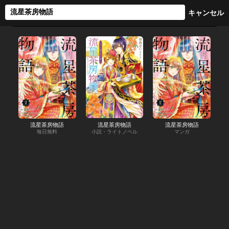
流星茶房物語
流星茶房物語
流星茶房物語
毎日無料
小説・ライトノベル
マンガ