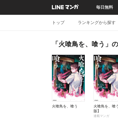
毎日無料
トップ
ランキングから探す
「火喰鳥を、喰う」
火喰鳥を、喰う
火喰鳥を、喰
版】
連載マンガ