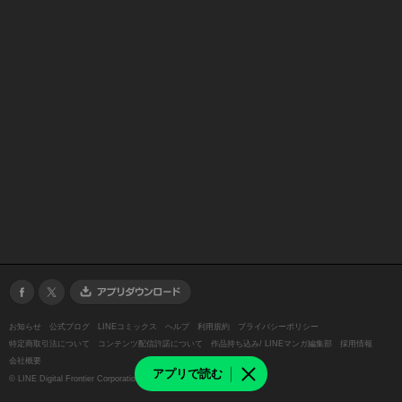
お知らせ
公式ブログ
LINEコミックス
ヘルプ
利用規約
プライバシーポリシー
特定商取引法について
コンテンツ配信許諾について
作品持ち込み/ LINEマンガ編集部
採用情報
会社概要
アプリで読む
©
LINE Digital Frontier Corporation