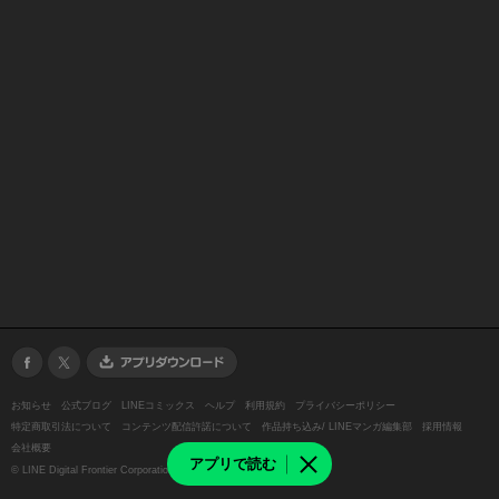
お知らせ
公式ブログ
LINEコミックス
ヘルプ
利用規約
プライバシーポリシー
特定商取引法について
コンテンツ配信許諾について
作品持ち込み/ LINEマンガ編集部
採用情報
会社概要
アプリで読む
©
LINE Digital Frontier Corporation